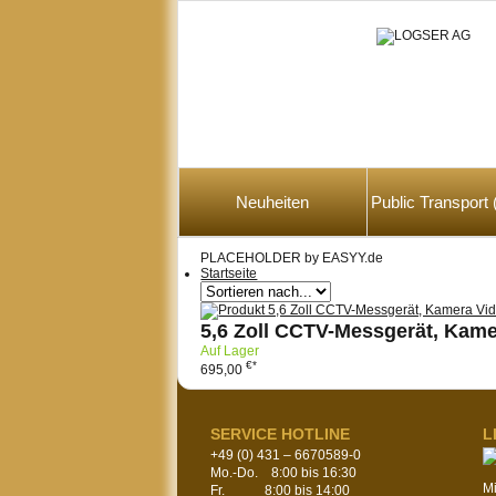
Neuheiten
Public Transpor
PLACEHOLDER by EASYY.de
Startseite
5,6 Zoll CCTV-Messgerät, Kame
Auf Lager
€*
695,00
SERVICE HOTLINE
L
+49 (0) 431 – 6670589-0
Mo.-Do. 8:00 bis 16:30
M
Fr. 8:00 bis 14:00