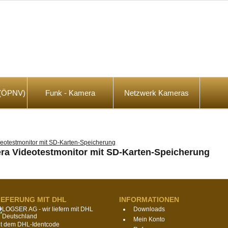
t (ÖPNV)
Funk - Kamera
Netzwerk Kameras
ra Videotestmonitor mit SD-Karten-Speicherung
IEFERUNG MIT DHL
INFORMATIONEN
Downloads
Mein Konto
it dem DHL-Identcode