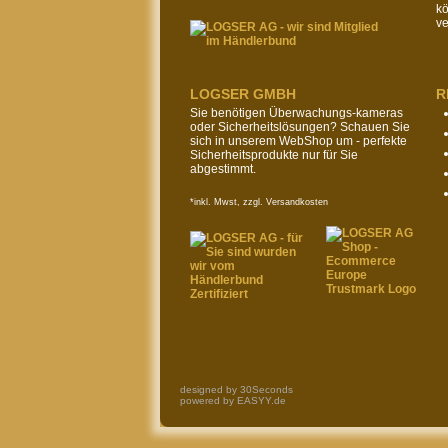
k
ve
LOGSER GMBH
R
Sie benötigen Überwachungs-kameras
oder Sicherheitslösungen? Schauen Sie
sich in unserem WebShop um - perfekte
Sicherheitsprodukte nur für Sie
abgestimmt.
*inkl. Mwst, zzgl. Versandkosten
designed by
30Seconds
powered by
EASYY.de