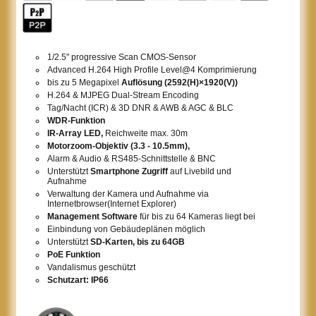
1/2.5" progressive Scan CMOS-Sensor
Advanced H.264 High Profile Level@4 Komprimierung
bis zu 5 Megapixel
Auflösung (2592(H)×1920(V))
H.264 & MJPEG Dual-Stream Encoding
Tag/Nacht (ICR) & 3D DNR & AWB & AGC & BLC
WDR-Funktion
IR-Array LED,
Reichweite max. 30m
Motorzoom-Objektiv (3.3 - 10.5mm),
Alarm & Audio & RS485-Schnittstelle & BNC
Unterstützt
Smartphone Zugriff
auf Livebild und
Aufnahme
Verwaltung der Kamera und Aufnahme via
Internetbrowser(Internet Explorer)
Management Software
für bis zu 64 Kameras liegt bei
Einbindung von Gebäudeplänen möglich
Unterstützt
SD-Karten, bis zu 64GB
PoE Funktion
Vandalismus geschützt
Schutzart: IP66