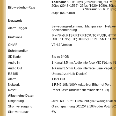
1.Stream:
50Hz:10fps (2592×1920), 60Hz:10
20fps (2048×1536), 25fps (1920×1080), 30fp
Bildwiederhol-Rate
2.Stream:
50Hz: 25fps(
30fps (640×480)
Netzwerk
Bewegungserkennung, Manipulation, Netzwer
Alarm Trigger
Speichertrennung
IPv4/IPv6; RTSP/RTP/RTCP; TCP/UDP; HTTP
Protokolle
DHCP; DNS; FTP; DDNS; PPPoE; SMTP; Onvi
ONVIF
V2.4.1 Version
Schnittstellen
SD Karte
Bis zu 64GB
Audio In
1-Kanal 3.5mm Audio Interface MIC IN/Line I
Audio Out
1-Kanal 3.5mm Audio Interface (Line Pegel,6
RS485
Unterstützt (Halb-Duplex)
Alarm
1 In/1 Out
Network
1 RJ45 10M/100M Adaptiver Ethernet Port
Reset
Reset-Taste (drücken für mindestens 3 s)
Allgemeine Daten
Umgebung
-40℃ bis +60℃, Luftfeuchtigkeit weniger als
Stromversorgung
Gleichspannung DC12V ± 10% oder PoE (802
Stomverbrauch
6W