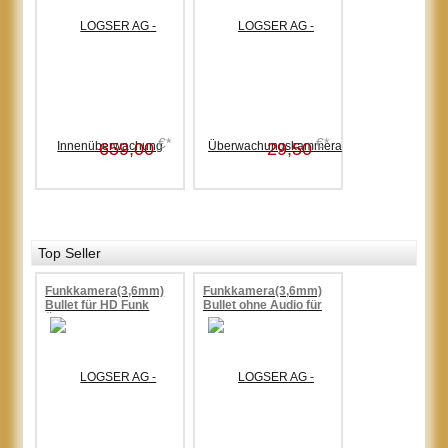
€*
€*
659,00
29,50
Top Seller
Funkkamera(3,6mm)
Funkkamera(3,6mm)
Bullet für HD Funk
Bullet ohne Audio für
Überwachungssets
HD Funk
mit
Überwachungssets,Nachtsicht
Mikrofon+Lautsprecher,Nachtsicht