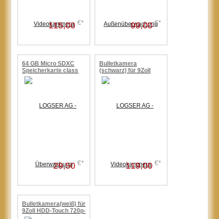
€*
€*
115,00
99,00
64 GB Micro SDXC
Bulletkamera
Speicherkarte class
(schwarz) für 9Zoll
10
HDD-Touch 720p-Funk
Videoüberwachung,Nachtsicht
€*
€*
29,50
119,00
Bulletkamera(weiß) für
9Zoll HDD-Touch 720p-
Funk