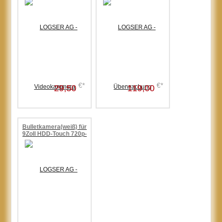
Videoüberwachung,Nachtsicht
€*
€*
29,50
119,00
Bulletkamera(weiß) für
9Zoll HDD-Touch 720p-
Funk
Videoüberwachung,Nachtsicht