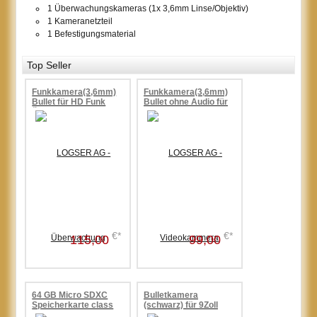
1 Überwachungskameras (1x 3,6mm Linse/Objektiv)
1 Kameranetzteil
1 Befestigungsmaterial
Top Seller
Funkkamera(3,6mm)
Funkkamera(3,6mm)
Bullet für HD Funk
Bullet ohne Audio für
Überwachungssets
HD Funk
mit
Überwachungssets,Nachtsicht
Mikrofon+Lautsprecher,Nachtsicht
€*
€*
115,00
99,00
64 GB Micro SDXC
Bulletkamera
Speicherkarte class
(schwarz) für 9Zoll
10
HDD-Touch 720p-Funk