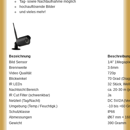
Tag- sowie Nachtaufnahme möglich
hochauflösende Bilder
und vieles mehr!
Bezeichnung
Beschreibun
Bild Sensor
1/4” 1Megapi
Brennweite
3.6mm
Video Qualität
720p
Blickwinkel
70 Grad (Dia
IR LEDs
32 Stück, We
Nachtsicht Bereich
ca. 20-30 m (
IR Cut Filter (schwenkbar)
Ja
Netzteil (Tag/Nacht)
DC 5V/2A (Ve
Umgebung (Temp./ Feuchtigk.)
-10 bis +60 G
Schutzklasse
IP66
Abmessungen
Ø67 mm × 16
Gewicht
390 Gramm