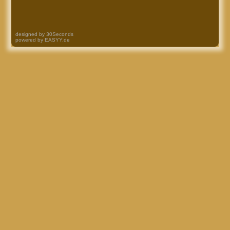
designed by
30Seconds
powered by
EASYY.de